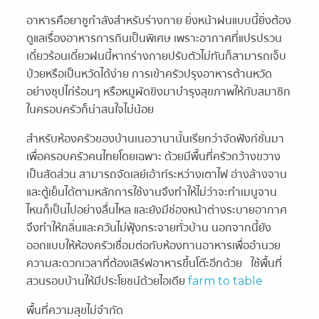
อาหารคือยาชูกำลังสำหรับร่างกาย ยิ่งหน้าฝนแบบนี้ยิ่งต้อง
ดูแลเรื่องอาหารการกินเป็นพิเศษ เพราะอากาศที่แปรปรวน
เดี๋ยวร้อนเดี๋ยวฝนนี้หากร่างกายปรับตัวไม่ทันก็สามารถเจ็บ
ป่วยหรือเป็นหวัดได้ง่าย การเข้าครัวปรุงอาหารต้านหวัด
อย่างซุปไก่ร้อนๆ หรือหมูผัดขิงมาบำรุงสุขภาพให้กับสมาชิก
ในครอบครัวก็น่าสนใจไม่น้อย
สำหรับห้องครัวของบ้านเนอวานานั้นเรียกว่าจัดฟังก์ชั่นมา
เพื่อครอบครัวคนไทยโดยเฉพาะ ด้วยมีพื้นที่ครัวกว้างขวาง
เป็นสัดส่วน สามารถจัดเลย์เอ้าท์ระหว่างเตาไฟ อ่างล้างจาน
และตู้เย็นได้ตามหลักการใช้งานจึงทำให้ไม่ว่าจะทำเมนูจาน
ไหนก็เป็นไปอย่างลื่นไหล และยังมีช่องหน้าต่างระบายอากาศ
จึงทำให้กลิ่นและควันไม่ฟุ้งกระจายทั่วบ้าน นอกจากนี้ยัง
ออกแบบให้ห้องครัวเชื่อมต่อกับห้องทานอาหารเพื่ออำนวย
ความสะดวกเวลาที่ต้องเสิร์ฟอาหารขึ้นโต๊ะอีกด้วย ใช้พื้นที่
สวนรอบบ้านให้มีประโยชน์ด้วยไอเดีย
farm to table
พื้นที่ความสุขไม่จำกัด