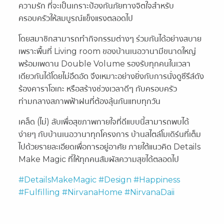
ความรัก ที่จะเป็นเกราะป้องกันภัยทางจิตใจสำหรับ
ครอบครัวให้สมบูรณ์แข็งแรงตลอดไป
โดยสมาชิกสามารถทำกิจกรรมต่างๆ ร่วมกันได้อย่างสบาย
เพราะพื้นที่ Living room ของบ้านเนอวานามีขนาดใหญ่
พร้อมเพดาน Double Volume รองรับทุกคนในเวลา
เดียวกันได้โดยไม่อึดอัด จึงเหมาะอย่างยิ่งกับการนั่งดูซีรีส์ดัง
ร้องคาราโอเกะ หรือสร้างช่วงเวลาดีๆ กับครอบครัว
ท่ามกลางสภาพฟ้าฝนที่ต้องลุ้นกันแทบทุกวัน
เคล็ด (ไม่) ลับเพื่อสุขภาพกายใจที่ดีแบบนี้สามารถพบได้
ง่ายๆ กับบ้านเนอวานาทุกโครงการ บ้านสไตล์โมเดิร์นที่เต็ม
ไปด้วยรายละเอียดเพื่อการอยู่อาศัย ภายใต้แนวคิด Details
Make Magic ที่ให้ทุกคนสัมผัสความสุขได้ตลอดไป
#DetailsMakeMagic
#Design
#Happiness
#Fulfilling
#NirvanaHome
#NirvanaDaii