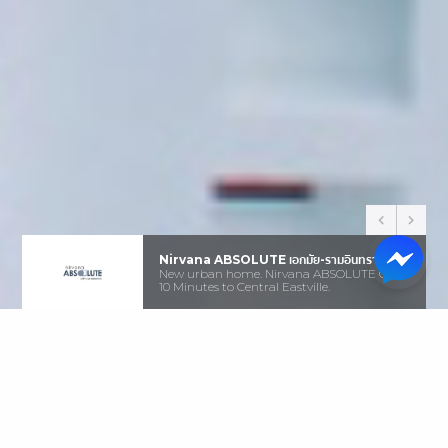
Nirvana ABSOLUTE เอกมัย-รามอินทรา
New urban home. Nirvana ABSOLUTE Only
10 Minutes to Central Eastville.
Download E-Brochure