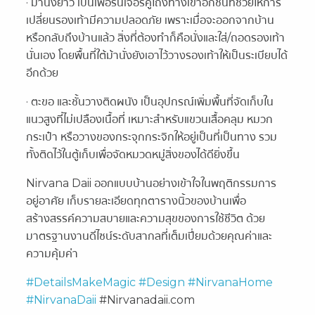
· ม้านั่งยาว เป็นเฟอร์นิเจอร์คู่โถงทางเข้าอีกชิ้นที่ช่วยให้การ
เปลี่ยนรองเท้ามีความปลอดภัย เพราะเมื่อจะออกจากบ้าน
หรือกลับถึงบ้านแล้ว สิ่งที่ต้องทำก็คือนั่งและใส่/ถอดรองเท้า
นั่นเอง โดยพื้นที่ใต้ม้านั่งยังเอาไว้วางรองเท้าให้เป็นระเบียบได้
อีกด้วย
· ตะขอ และชั้นวางติดผนัง เป็นอุปกรณ์เพิ่มพื้นที่จัดเก็บใน
แนวสูงที่ไม่เปลืองเนื้อที่ เหมาะสำหรับแขวนเสื้อคลุม หมวก
กระเป๋า หรือวางของกระจุกกระจิกให้อยู่เป็นที่เป็นทาง รวม
ทั้งติดไว้ในตู้เก็บเพื่อจัดหมวดหมู่สิ่งของได้ดียิ่งขึ้น
Nirvana Daii ออกแบบบ้านอย่างเข้าใจในพฤติกรรมการ
อยู่อาศัย เก็บรายละเอียดทุกตารางนิ้วของบ้านเพื่อ
สร้างสรรค์ความสบายและความสุขของการใช้ชีวิต ด้วย
มาตรฐานงานดีไซน์ระดับสากลที่เต็มเปี่ยมด้วยคุณค่าและ
ความคุ้มค่า
#DetailsMakeMagic
#Design
#NirvanaHome
#NirvanaDaii
#Nirvanadaii.com