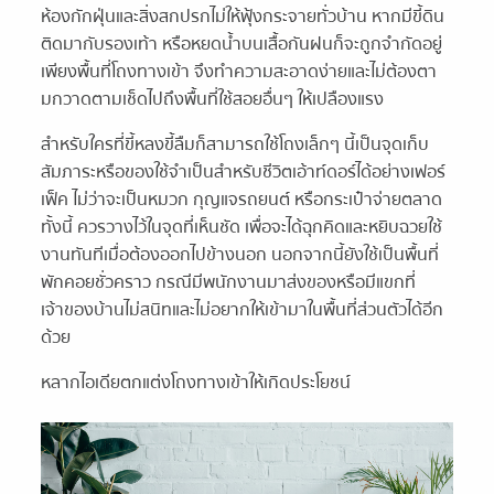
ห้องกักฝุ่นและสิ่งสกปรกไม่ให้ฟุ้งกระจายทั่วบ้าน หากมีขี้ดิน
ติดมากับรองเท้า หรือหยดน้ำบนเสื้อกันฝนก็จะถูกจำกัดอยู่
เพียงพื้นที่โถงทางเข้า จึงทำความสะอาดง่ายและไม่ต้องตา
มกวาดตามเช็ดไปถึงพื้นที่ใช้สอยอื่นๆ ให้เปลืองแรง
สำหรับใครที่ขี้หลงขี้ลืมก็สามารถใช้โถงเล็กๆ นี้เป็นจุดเก็บ
สัมภาระหรือของใช้จำเป็นสำหรับชีวิตเอ้าท์ดอร์ได้อย่างเฟอร์
เฟ็ค ไม่ว่าจะเป็นหมวก กุญแจรถยนต์ หรือกระเป๋าจ่ายตลาด
ทั้งนี้ ควรวางไว้ในจุดที่เห็นชัด เพื่อจะได้ฉุกคิดและหยิบฉวยใช้
งานทันทีเมื่อต้องออกไปข้างนอก นอกจากนี้ยังใช้เป็นพื้นที่
พักคอยชั่วคราว กรณีมีพนักงานมาส่งของหรือมีแขกที่
เจ้าของบ้านไม่สนิทและไม่อยากให้เข้ามาในพื้นที่ส่วนตัวได้อีก
ด้วย
หลากไอเดียตกแต่งโถงทางเข้าให้เกิดประโยชน์