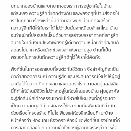
บทบาทของบ้านและบทบาทของเรา การอยู่อาศัยในบ้าน
แต่ละหลัง ความรู้สึกที่แตกต่างกัน และพลังดีๆที่บ้านส่งต่อให้
เราในทุกวัน เรื่องเหล่านี้มีความสัมพันธ์ บ้านที่ดีจะสร้าง
ความรู้สึกที่ดีให้กับเราได้ ไม่ว่าวันนั้นจะเหนื่อยล้าแค่ไหน บ้าน
จะทำหน้าที่ปลอบประโลมด้วยการสร้างบรรยากาศที่เรารู้สึก
สบายใจ แค่นั่งบนโซฟาเพียงครู่เดียวความเหนื่อยล้าที่สะสมก็
ลดลงไปมาก หรือแม้แต่ช่วงเวลาแห่งความสุข บ้านก็เป็น
พระเอกในการบันทึกความรู้สึกดีๆไว้ให้เราได้คิดถึง
ฟังก์ชั่นในการออกแบบที่ลงตัวกับชีวิตเรา จึงสำคัญที่จะเป็น
ตัวถ่ายทอดอารมณ์ ความรู้สึก และประสบการณ์ใหม่ๆให้ผู้อยู่
อาศัยได้ไม่ยาก ทิศทางลม แสงแดดรำไร ความอบอุ่นสองสิ่ง
นี้ที่ทำให้บ้านมีชีวิต ไม่ว่าจะอยู่ในห้องไหนของบ้าน ผู้อยู่อาศัย
จะรู้สึกสัมผัสได้ว่าธรรมชาติไม่ได้หายไปไหน สิ่งที่อยู่รอบตัว
เป็นความสมดุลที่บ้านจัดสรรให้เรา รวมถึงฟังก์ชั่นที่ว่ากัน
ด้วยเรื่องโครงสร้าง ที่ไม่ใช่เพียงแค่ห้องสี่เหลี่ยมที่แปะป้าย
หน้าห้องว่า ห้องนอน ห้องครัว ห้องน้ แต่ฟังก์ชั่นของบ้านที่ดี
ควรสอดคล้องไปกับความเข้าใจของผู้อาศัยจริงๆว่าการซื้อ