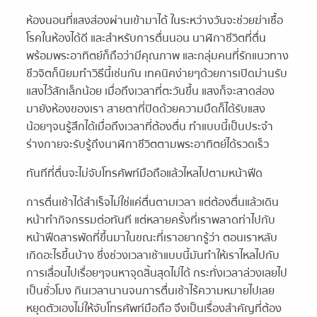
ห้องนอนที่แสงส่องผ่านเข้ามาได้ ในระหว่างวันจะช่วยฆ่าเชื้อ
โรคในห้องได้ดี และสำหรับการตื่นนอน นาฬิกาชีวิตที่ตื่น
พร้อมพระอาทิตย์ก็ถือว่ามีคุณภาพ และกลุ่มคนที่รักแนวทาง
ชีวจิตก็นิยมทำวิธีนี้เช่นกัน เทคนิคง่ายๆด้วยการเปิดม่านรับ
แสงไว้สักเล็กน้อย เมื่อถึงเวลาที่ตะวันขึ้น แสงก็จะสาดส่อง
มายังห้องของเรา สายตาที่ปิดด้วยความมืดก็ได้รับแสง
น้อยๆจนรู้สึกได้เมื่อถึงเวลาที่ต้องตื่น ทำแบบนี้เป็นประจำ
ร่างกายจะรับรู้ถึงนาฬิกาชีวิตตามพระอาทิตย์ได้รวดเร็ว
ทันทีที่ตื่นจะไม่จับโทรศัพท์มือถือแล้วไหลไปตามหน้าฟีด
การตื่นเช้าได้สำเร็จไม่ใช่แค่ตื่นตามเวลา แต่ต้องตื่นแล้วเดิน
หน้าทำกิจกรรมต่อทันที แต่หลายครั้งที่เราพลาดท่าไปกับ
หน้าฟีดสารพัดที่ขึ้นมาในขณะที่เราอยากรู้ว่า ตอนเราหลับ
เกิดอะไรขึ้นบ้าง ซึ่งช่วงเวลาเช้าแบบนี้มันทำให้เราไหลไปกับ
การเลื่อนไปเรื่อยๆจนหาจุดสิ้นสุดไม่ได้ กระทั่งเวลาล่วงเลยไป
เป็นชั่วโมง กินเวลานานจนการตื่นเช้าไร้ความหมายไปเลย
หยุดตัวเองไม่ให้จับโทรศัพท์มือถือ จึงเป็นเรื่องสำคัญที่ต้อง