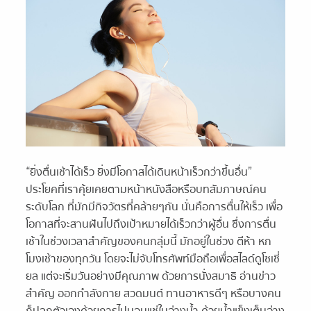
“ยิ่งตื่นเช้าได้เร็ว ยิ่งมีโอกาสได้เดินหน้าเร็วกว่าขึ้นอื่น”
ประโยคที่เราคุ้ยเคยตามหน้าหนังสือหรือบทสัมภาษณ์คน
ระดับโลก ที่มักมีกิจวัตรที่คล้ายๆกัน นั่นคือการตื่นให้เร็ว เพื่อ
โอกาสที่จะสานฝันไปถึงเป้าหมายได้เร็วกว่าผู้อื่น ซึ่งการตื่น
เช้าในช่วงเวลาสำคัญของคนกลุ่มนี้ มักอยู่ในช่วง ตีห้า หก
โมงเช้าของทุกวัน โดยจะไม่จับโทรศัพท์มือถือเพื่อสไลด์ดูโซเชี่
ยล แต่จะเริ่มวันอย่างมีคุณภาพ ด้วยการนั่งสมาธิ อ่านข่าว
สำคัญ ออกกำลังกาย สวดมนต์ ทานอาหารดีๆ หรือบางคน
ก็ปลุกตัวเองด้วยการไปนอนแช่ในอ่างน้ำ ด้วยน้ำแข็งเต็มอ่าง