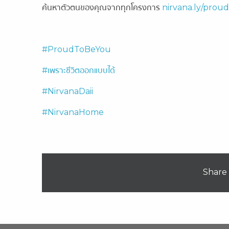
ค้นหาตัวตนของคุณจากทุกโครงการ
nirvana.ly/prou
#ProudToBeYou
#เพราะชีวิตออกแบบได้
#NirvanaDaii
#NirvanaHome
Share