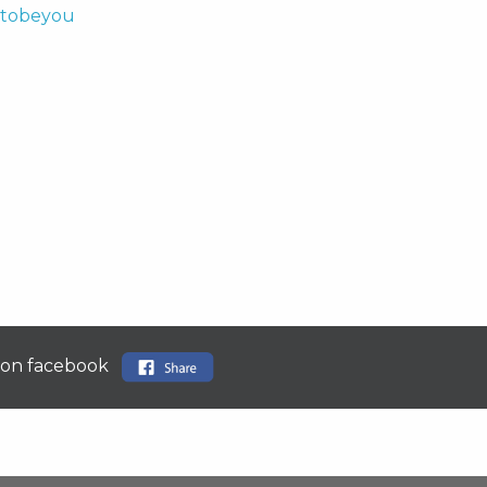
dtobeyou
 on facebook