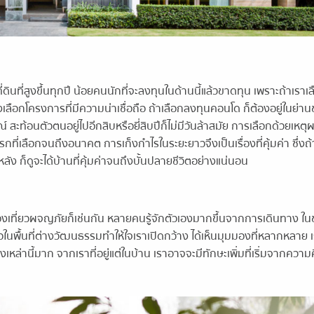
นที่สูงขึ้นทุกปี น้อยคนนักที่จะลงทุนในด้านนี้แล้วขาดทุน เพราะถ้าเราเลื
เลือกโครงการที่มีความน่าเชื่อถือ ถ้าเลือกลงทุนคอนโด ก็ต้องอยู่ในย่า
สะท้อนตัวตนอยู่ไปอีกสิบหรือยี่สิบปีก็ไม่มีวันล้าสมัย การเลือกด้วยเหตุ
แรกที่เลือกจนถึงอนาคต การเก็งกำไรในระยะยาวจึงเป็นเรื่องที่คุ้มค่า ซึ่งถ้า
หลัง ก็ดูจะได้บ้านที่คุ้มค่าจนถึงบั้นปลายชีวิตอย่างแน่นอน
เที่ยวผจญภัยก็เช่นกัน หลายคนรู้จักตัวเองมากขึ้นจากการเดินทาง ใน
วในพื้นที่ต่างวัฒนธรรมทำให้ใจเราเปิดกว้าง ได้เห็นมุมมองที่หลากหลาย
ิ่งเหล่านี้มาก จากเราที่อยู่แต่ในบ้าน เราอาจจะมีทักษะเพิ่มที่เริ่มจากคว