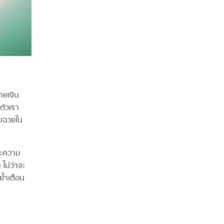
่ายเงิน
มตัวเรา
าบฉวยใน
ราะความ
 ไม่ว่าจะ
ย้ำเตือน