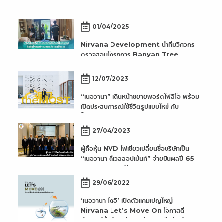
01/04/2025
Nirvana Development นำทีมวิศวกร
ตรวจสอบโครงการ Banyan Tree
Residences Riverside Bangkok
ยืนยันโครงสร้างปลอดภัยและแข็งแรง
12/07/2023
“เนอวานา” เดินหน้าขยายพอร์ตโฟลิโอ พร้อม
เปิดประสบการณ์ใช้ชีวิตรูปแบบใหม่ กับ
โครงการ “The MOST
Rattanathibet”
27/04/2023
ผู้ถือหุ้น NVD ไฟเขียวเปลี่ยนชื่อบริษัทเป็น
“เนอวานา ดีเวลลอปเม้นท์” จ่ายปันผลปี 65
อัตรา 0.06 บ./หุ้น
29/06/2022
‘เนอวานา ไดอิ’ เปิดตัวแคมเปญใหญ่
Nirvana Let’s Move On โอกาสดี
สำหรับผู้ซื้อบ้าน รีบจองบ้านหลังใหม่ พร้อม