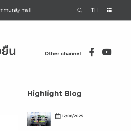
mmunity mall
TH
ยืน
Other channel
Highlight Blog
12/06/2025