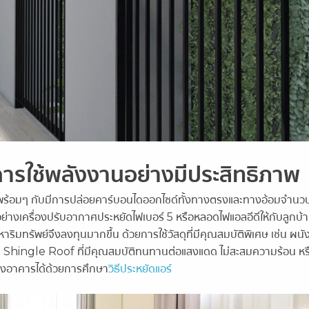
ารใช้พลังงานอย่างมีประสิทธิภาพ
นต์ พร้อมๆ กับมีการปล่อยคาร์บอนไดออกไซด์ทั้งทางตรงและทางอ้อมจำนว
างเครื่องปรับอากาศประหยัดไฟเบอร์ 5 หรือหลอดไฟแอลอีดีให้กับลูกบ้า
าริมทรัพย์จึงลงทุนมากขึ้น ด้วยการใช้วัสดุที่มีคุณสมบัติพิเศษ เช่น ผนังเ
บ
Shingle Roof ที่มีคุณสมบัติทนทานต่อแสงแดด ไม่สะสมความร้อน
หร
องอาคารได้ด้วยการศึกษา
วิธีประหยัดแอร์