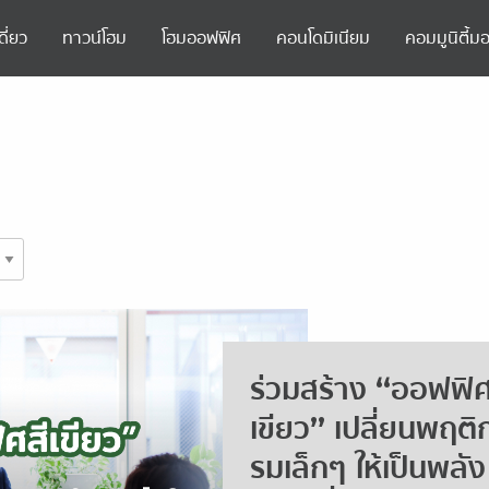
ดี่ยว
ทาวน์โฮม
โฮมออฟฟิศ
คอนโดมิเนียม
คอมมูนิตี้มอ
ร่วมสร้าง “ออฟฟิศ
เขียว” เปลี่ยนพฤติ
รมเล็กๆ ให้เป็นพลัง