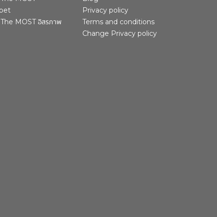
bet
Privacy policy
ยม The MOST อิสรภาพ
Terms and conditions
Change Privacy policy