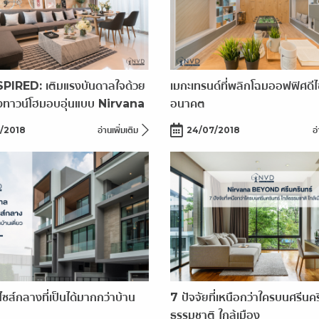
PIRED: เติมแรงบันดาลใจด้วย
เมกะเทรนด์ที่พลิกโฉมออฟฟิศดีไ
่งทาวน์โฮมอบอุ่นแบบ Nirvana
อนาคต
/2018
อ่านเพิ่มเติม
24/07/2018
อ
ซส์กลางที่เป็นได้มากกว่าบ้าน
7 ปัจจัยที่เหนือกว่าใครบนศรีนคร
ธรรมชาติ ใกล้เมือง