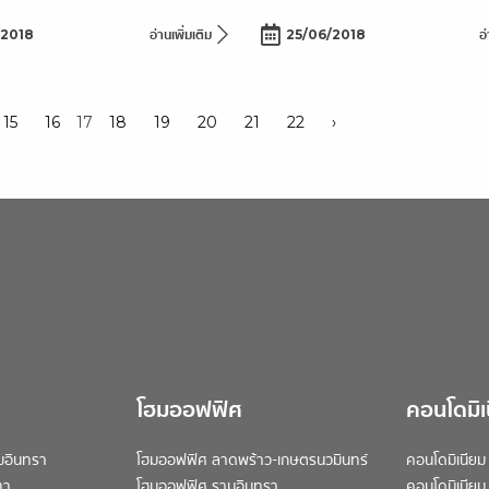
/2018
อ่านเพิ่มเติม
25/06/2018
อ
15
16
17
18
19
20
21
22
›
โฮมออฟฟิศ
คอนโดมิเ
ามอินทรา
โฮมออฟฟิศ ลาดพร้าว-เกษตรนวมินทร์
คอนโดมิเนียม
ฑา
โฮมออฟฟิศ รามอินทรา
คอนโดมิเนี