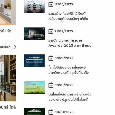
12/06/2025
ร่วมสร้าง “ออฟฟิศสีเขียว”
เปลี่ยนพฤติกรรมเล็กๆ ให้เป็น
พลังใหญ่เพื่อโลก
ซน์แห่ง
21/02/2025
รางวัล Livinginsider
Awards 2023 สาขา Best
่านเพิ่มเติม
Functional Home
09/01/2025
โลกไม่มีถังขยะขนาดใหญ่พอ
สำหรับพลาสติกทุกชิ้นที่เราทิ้ง
09/01/2025
ต้นไม้หนึ่งต้น อากาศสะอาดหนึ่ง
ลมหายใจ ปลูกต้นไม้เพื่อโลกที่
เขียวขึ้นและยั่งยืน
ินทร์ ใกล้
08/01/2025