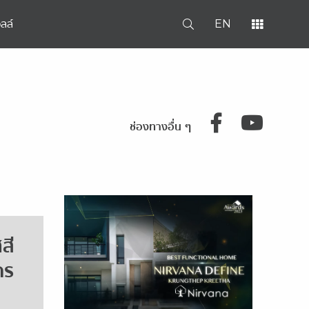
ลล์
EN
ช่องทางอื่น ๆ
สี
กร