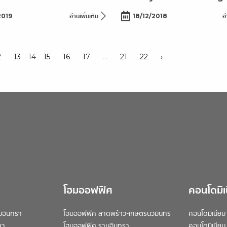
2019
อ่านเพิ่มเติม
18/12/2018
อ
2
13
14
15
16
17
...
21
22
›
โฮมออฟฟิศ
คอนโดมิเ
ามอินทรา
โฮมออฟฟิศ ลาดพร้าว-เกษตรนวมินทร์
คอนโดมิเนียม
ฑา
โฮมออฟฟิศ รามอินทรา
คอนโดมิเนี