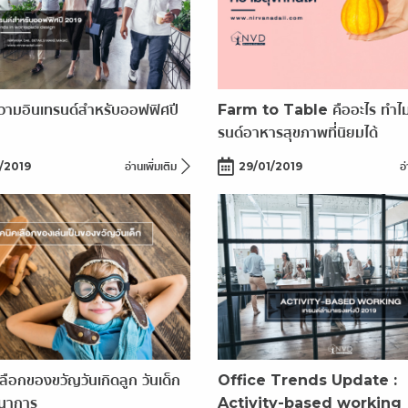
วามอินเทรนด์สำหรับออฟฟิศปี
Farm to Table คืออะไร ทำไม
รนด์อาหารสุขภาพที่นิยมได้
/2019
อ่านเพิ่มเติม
29/01/2019
อ
ลือกของขวัญวันเกิดลูก วันเด็ก
Office Trends Update :
ฒนาการ
Activity-based working