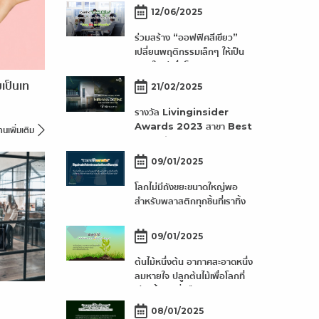
12/06/2025
ร่วมสร้าง “ออฟฟิศสีเขียว”
เปลี่ยนพฤติกรรมเล็กๆ ให้เป็น
พลังใหญ่เพื่อโลก
เป็นเท
21/02/2025
รางวัล Livinginsider
Awards 2023 สาขา Best
่านเพิ่มเติม
Functional Home
09/01/2025
โลกไม่มีถังขยะขนาดใหญ่พอ
สำหรับพลาสติกทุกชิ้นที่เราทิ้ง
09/01/2025
ต้นไม้หนึ่งต้น อากาศสะอาดหนึ่ง
ลมหายใจ ปลูกต้นไม้เพื่อโลกที่
เขียวขึ้นและยั่งยืน
08/01/2025