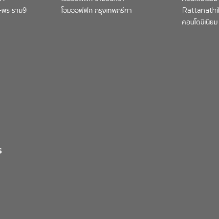
์-พระราม9
โฮมออฟฟิศ กรุงเทพกรีฑา
Rattanathi
คอนโดมิเนี
ร